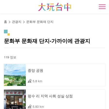
앵
커
開
로
이
홈
관광지
문화부 문화재 단지
동
문화부 문화재 단지-가까이에 관광지
119 정보
중앙 공원
5.8 km
펑수 리 지역 사회 성실 상점
5.83 km