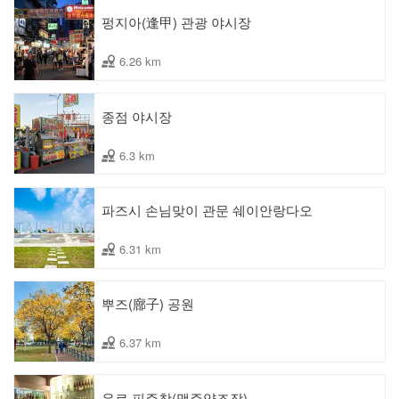
펑지아(逢甲) 관광 야시장
6.26 km
종점 야시장
6.3 km
파즈시 손님맞이 관문 쉐이안랑다오
6.31 km
뿌즈(廍子) 공원
6.37 km
우르 피주창(맥주양조장)