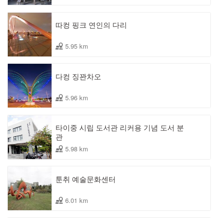
따컹 핑크 연인의 다리
5.95 km
다컹 징꽌차오
5.96 km
타이중 시립 도서관 리커용 기념 도서 분
관
5.98 km
툰취 예술문화센터
6.01 km