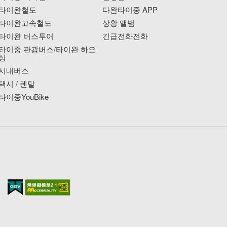
타이완철도
다완타이중 APP
타이완고속철도
상황 앨범
타이완 버스투어
긴급전화전화
타이중 관광버스/타이완 하오
싱
시내버스
택시 / 렌탈
타이중YouBike