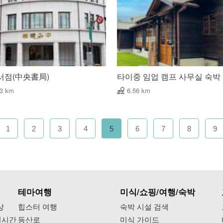
서점(中央書局)
타이중 임업 캠프 사무실 숙박
53 km
6.56 km
1
2
3
4
5
6
7
8
9
테마여행
미식/쇼핑/여행/숙박
상
힙스터 여행
숙박 시설 검색
실시간
등산로
미식 가이드