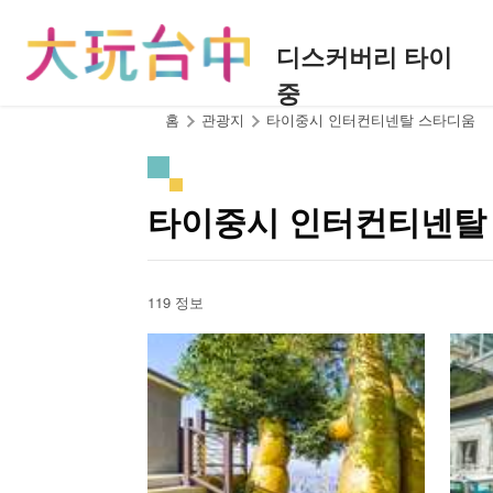
앵
커
디스커버리 타이
로
중
이
동
:::
홈
관광지
타이중시 인터컨티넨탈 스타디움
타이중시 인터컨티넨탈
119 정보