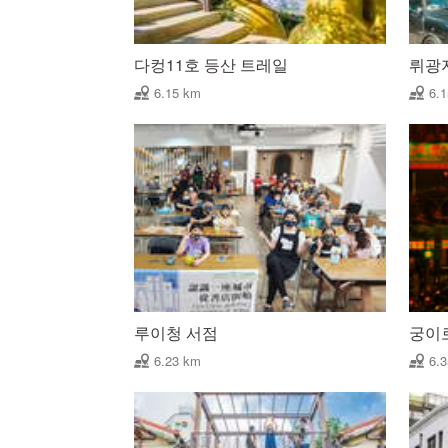
다컹11호 등산 트레일
뤼광
6.15 km
6.
루이청 서점
궁이
6.23 km
6.