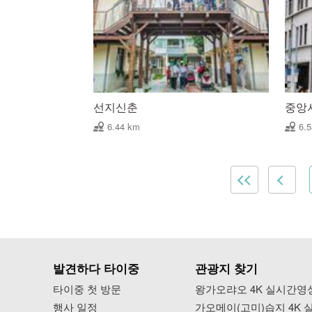
선지신춘
중앙
6.44 km
6.
발견하다 타이중
관광지 찾기
타이중 첫 방문
왕가오랴오 4K 실시간영
행사 일정
가오메이(고미)습지 4K 