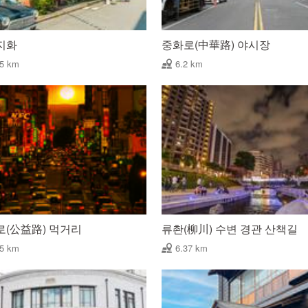
지화
중화로(中華路) 야시장
15 km
6.2 km
로(公益路) 먹거리
류촨(柳川) 수변 경관 산책길
35 km
6.37 km