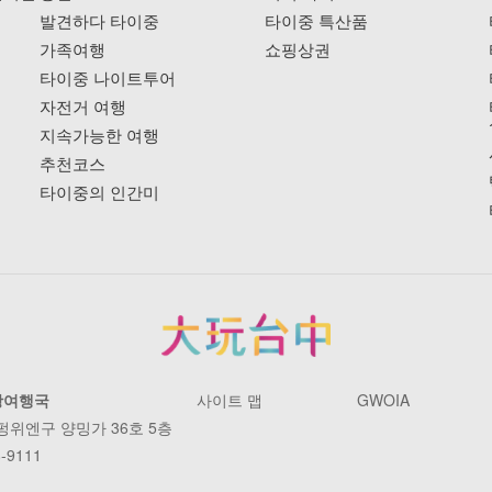
발견하다 타이중
타이중 특산품
가족여행
쇼핑상권
타이중 나이트투어
자전거 여행
지속가능한 여행
추천코스
타이중의 인간미
광여행국
사이트 맵
GWOIA
 펑위엔구 양밍가 36호 5층
-9111