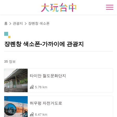
앵
커
開
로
이
홈
관광지
쟝롄창 색소폰
동
쟝롄창 색소폰-가까이에 관광지
35 정보
타이안 철도문화단지
5.76 km
허우펑 자전거도로
6.47 km