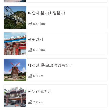
따안시 철교(화량철교)
6.58 km
완쉬안거
6.79 km
톄전산(鐵砧山) 풍경특별구
6.9 km
펑위엔 츠지궁
7.2 km