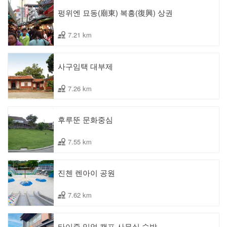
펑위엔 묘동(廟東) 복흥(復興) 상권
7.21 km
사구임택 대부제
7.26 km
후루뚠 문화중심
7.55 km
진첸 렌아이 공원
7.62 km
타이중 임업 캠프 사무실 숙박