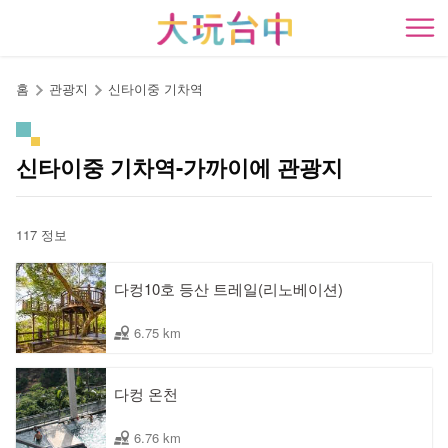
앵
커
開
로
이
홈
관광지
신타이중 기차역
동
신타이중 기차역-가까이에 관광지
117 정보
다컹10호 등산 트레일(리노베이션)
6.75 km
다컹 온천
6.76 km