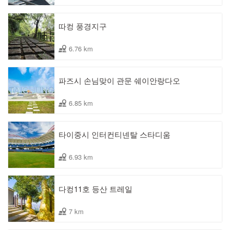
따컹 풍경지구
6.76 km
파즈시 손님맞이 관문 쉐이안랑다오
6.85 km
타이중시 인터컨티넨탈 스타디움
6.93 km
다컹11호 등산 트레일
7 km