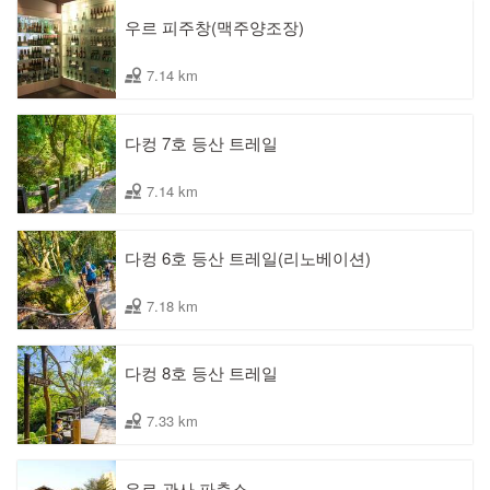
우르 피주창(맥주양조장)
7.14 km
다컹 7호 등산 트레일
7.14 km
다컹 6호 등산 트레일(리노베이션)
7.18 km
다컹 8호 등산 트레일
7.33 km
우르 관사 파출소