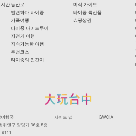
실시간
등산로
미식 가이드
발견하다 타이중
타이중 특산품
가족여행
쇼핑상권
타이중 나이트투어
자전거 여행
지속가능한 여행
추천코스
타이중의 인간미
광여행국
사이트 맵
GWOIA
 펑위엔구 양밍가 36호 5층
-9111