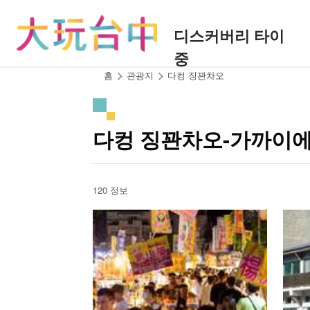
앵
커
디스커버리 타이
로
중
이
동
:::
홈
관광지
다컹 징꽌차오
다컹 징꽌차오-가까이에
120 정보