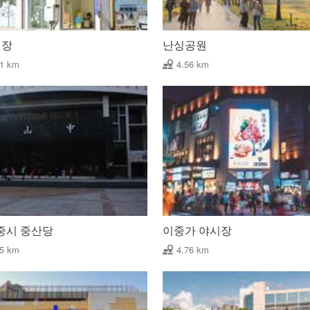
시장
난싱공원
51 km
4.56 km
중시 중산당
이중가 야시장
75 km
4.76 km