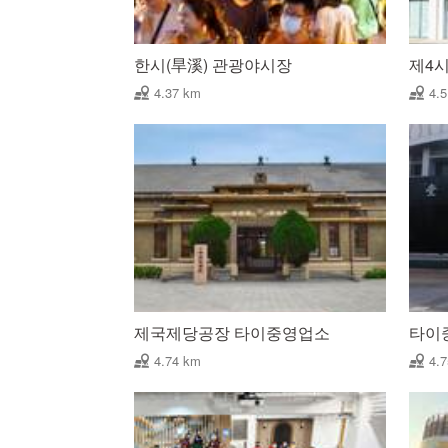
한시(旱溪) 관광야시장
제4
4.37 km
4.
제국제당공장 타이중영업소
타이
4.74 km
4.