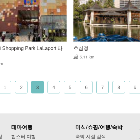
i Shopping Park LaLaport 타
호심정
5.11 km
km
1
2
3
4
5
6
7
8
9
테마여행
미식/쇼핑/여행/숙박
상
힙스터 여행
숙박 시설 검색