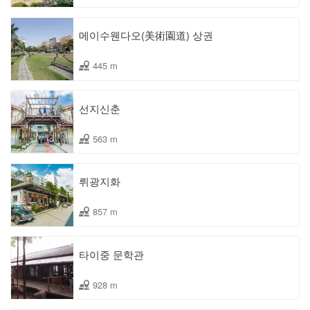
메이수웬다오(美術園道) 상권
445 m
선지신춘
563 m
뤼광지화
857 m
타이중 문학관
928 m