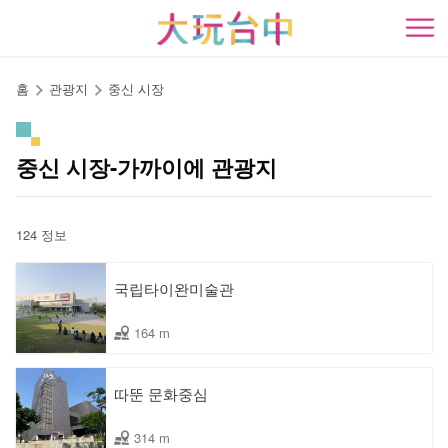
앵
커
開
로
이
홈
관광지
중신 시장
동
중신 시장-가까이에 관광지
124 정보
국립타이완미술관
164 m
따뚠 문화중심
314 m