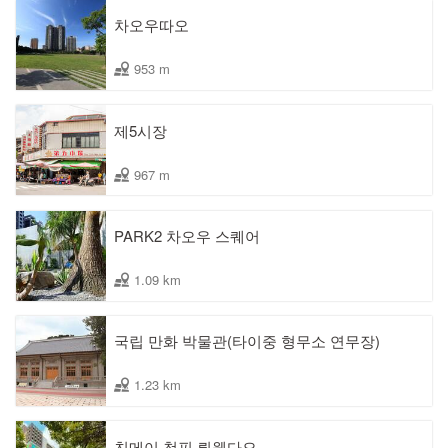
차오우따오
953 m
제5시장
967 m
PARK2 차오우 스퀘어
1.09 km
국립 만화 박물관(타이중 형무소 연무장)
1.23 km
친메이 청핀 뤼웬다오