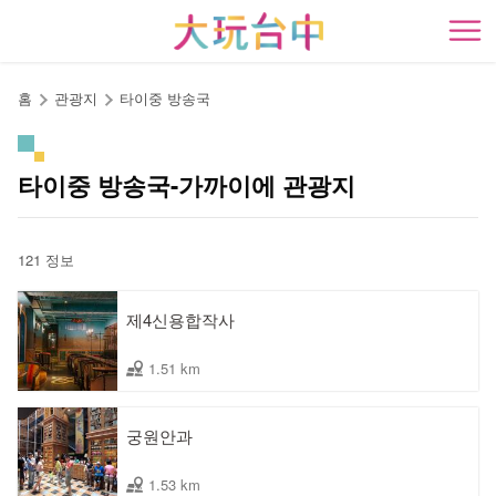
앵
커
開
로
이
홈
관광지
타이중 방송국
동
타이중 방송국-가까이에 관광지
121 정보
제4신용합작사
1.51 km
궁원안과
1.53 km