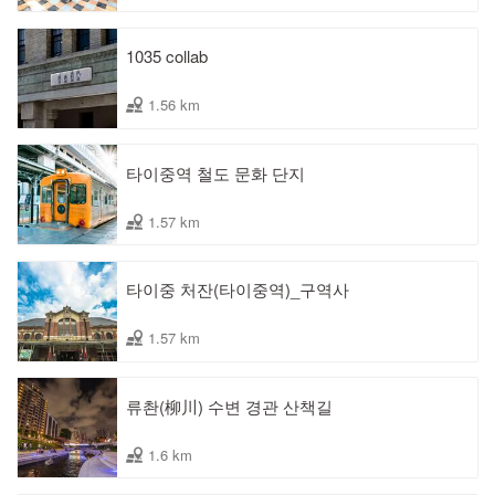
1035 collab
1.56 km
타이중역 철도 문화 단지
1.57 km
타이중 처잔(타이중역)_구역사
1.57 km
류촨(柳川) 수변 경관 산책길
1.6 km