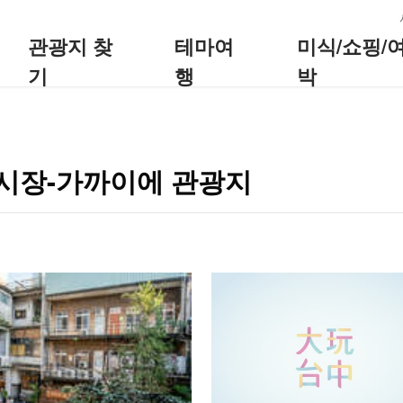
:::
관광지 찾
테마여
미식/쇼핑/
기
행
박
야시장-가까이에 관광지