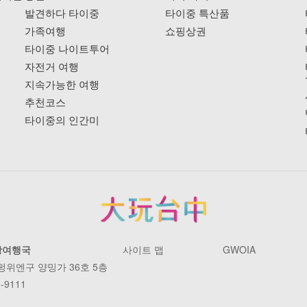
발견하다 타이중
타이중 특산품
가족여행
쇼핑상권
타이중 나이트투어
자전거 여행
지속가능한 여행
추천코스
타이중의 인간미
광여행국
사이트 맵
GWOIA
 펑위엔구 양밍가 36호 5층
-9111