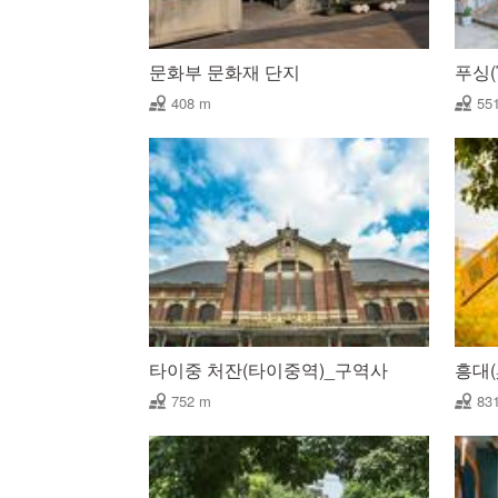
문화부 문화재 단지
푸싱(
408 m
55
타이중 처잔(타이중역)_구역사
흥대(
752 m
83