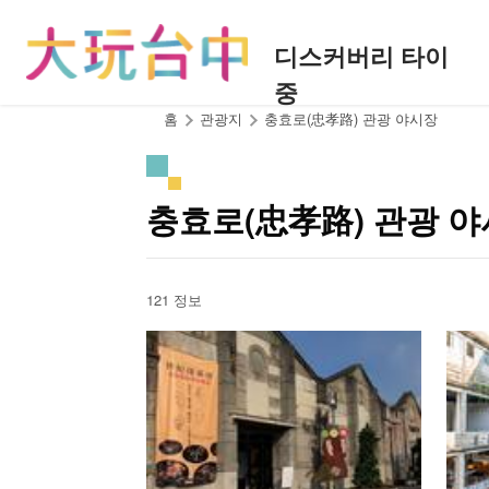
앵
커
디스커버리 타이
로
중
이
동
:::
홈
관광지
충효로(忠孝路) 관광 야시장
충효로(忠孝路) 관광 
121 정보