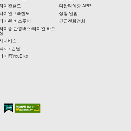
타이완철도
다완타이중 APP
타이완고속철도
상황 앨범
타이완 버스투어
긴급전화전화
타이중 관광버스/타이완 하오
싱
시내버스
택시 / 렌탈
타이중YouBike