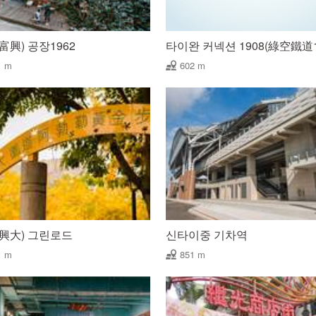
富興) 공장1962
타이완 커넥션 1908(綠空鐵道1
1 m
602 m
興大) 그린로드
신타이중 기차역
1 m
851 m