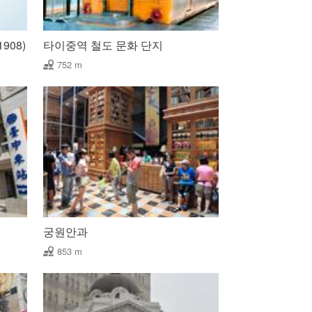
908)
타이중역 철도 문화 단지
752 m
궁원안과
853 m