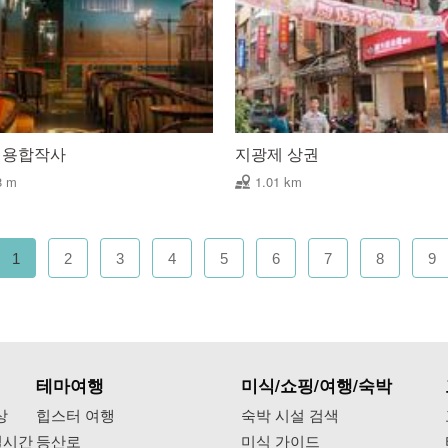
신용합작사
지광제 상권
8 m
1.01 km
1
2
3
4
5
6
7
8
9
테마여행
미식/쇼핑/여행/숙박
상
힙스터 여행
숙박 시설 검색
실시간
등산로
미식 가이드