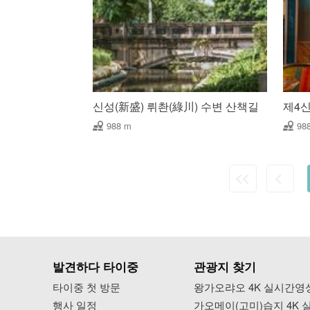
신성(新盛) 뤼촨(綠川) 수변 산책길
제4
988 m
98
발견하다 타이중
관광지 찾기
타이중 첫 방문
왕가오랴오 4K 실시간영
행사 일정
가오메이(고미)습지 4K 