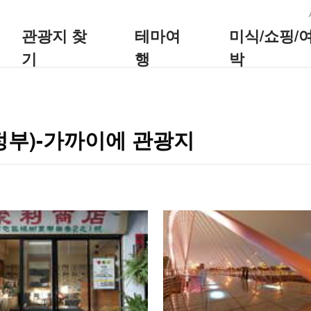
:::
관광지 찾
테마여
미식/쇼핑/
기
행
박
정부)-가까이에 관광지