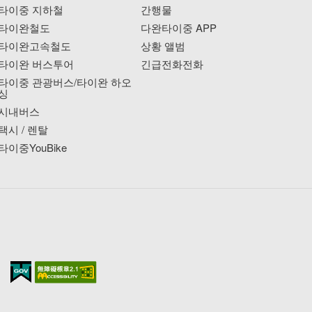
타이중 지하철
간행물
타이완철도
다완타이중 APP
타이완고속철도
상황 앨범
타이완 버스투어
긴급전화전화
타이중 관광버스/타이완 하오
싱
시내버스
택시 / 렌탈
타이중YouBike