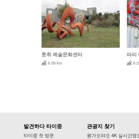
툰취 예술문화센터
따리 아
6.09 km
6.
발견하다 타이중
관광지 찾기
타이중 첫 방문
왕가오랴오 4K 실시간영