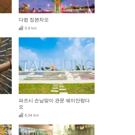
다컹 징꽌차오
5.9 km
파즈시 손님맞이 관문 쉐이안랑다
오
6.04 km