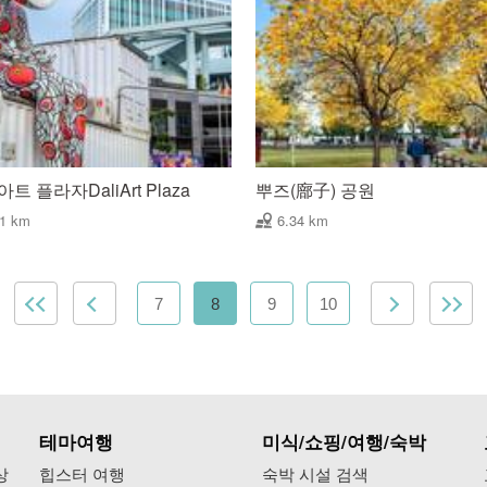
트 플라자DaliArt Plaza
뿌즈(廍子) 공원
21 km
6.34 km
7
8
9
10
테마여행
미식/쇼핑/여행/숙박
상
힙스터 여행
숙박 시설 검색