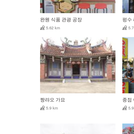
완웬 식품 관광 공장
펑수 
5.62 km
5.
짱랴오 가묘
종점
5.9 km
5.