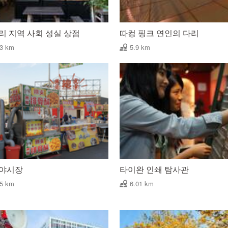
리 지역 사회 성실 상점
따컹 핑크 연인의 다리
73 km
5.9 km
 야시장
타이완 인쇄 탐사관
95 km
6.01 km