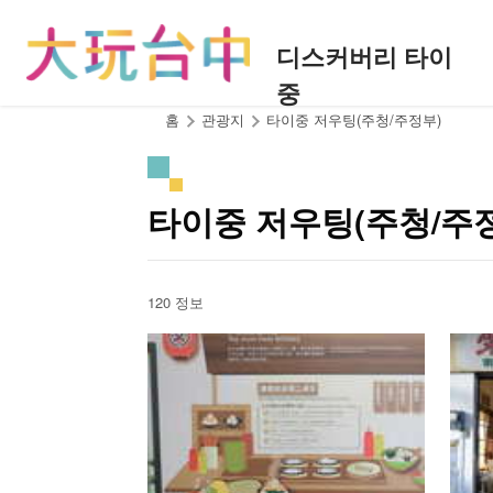
앵
커
디스커버리 타이
로
중
이
동
:::
홈
관광지
타이중 저우팅(주청/주정부)
타이중 저우팅(주청/주
120 정보