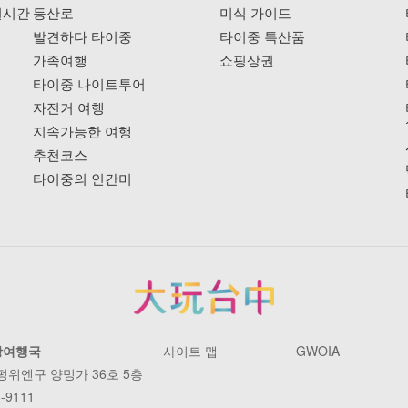
실시간
등산로
미식 가이드
발견하다 타이중
타이중 특산품
가족여행
쇼핑상권
타이중 나이트투어
자전거 여행
지속가능한 여행
추천코스
타이중의 인간미
광여행국
사이트 맵
GWOIA
 펑위엔구 양밍가 36호 5층
-9111