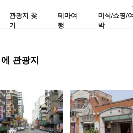
:::
관광지 찾
테마여
미식/쇼핑/
기
행
박
이에 관광지