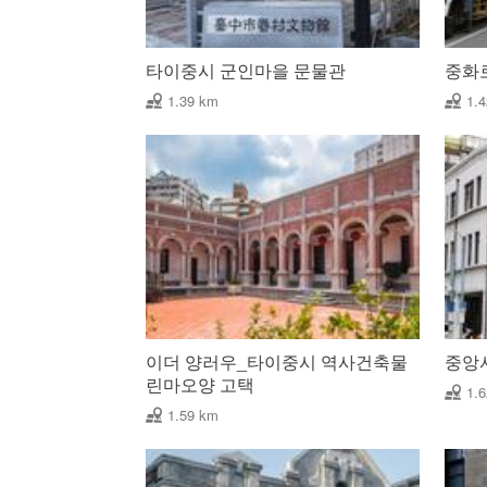
타이중시 군인마을 문물관
중화
1.39 km
1.
이더 양러우_타이중시 역사건축물
중앙
린마오양 고택
1.
1.59 km