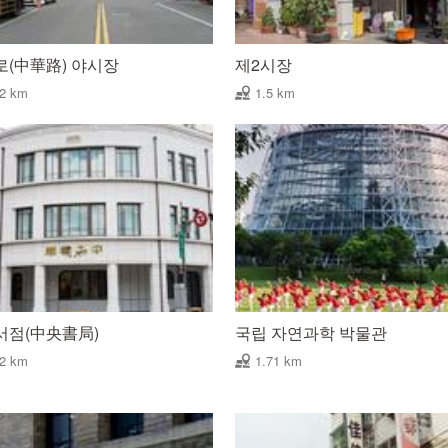
로(中華路) 야시장
제2시장
42 km
1.5 km
서점(中央書局)
국립 자연과학 박물관
62 km
1.71 km