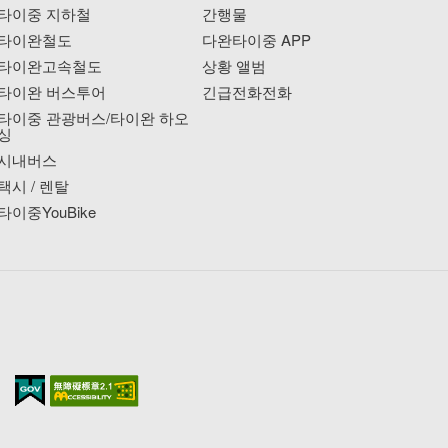
타이중 지하철
간행물
타이완철도
다완타이중 APP
타이완고속철도
상황 앨범
타이완 버스투어
긴급전화전화
타이중 관광버스/타이완 하오
싱
시내버스
택시 / 렌탈
타이중YouBike