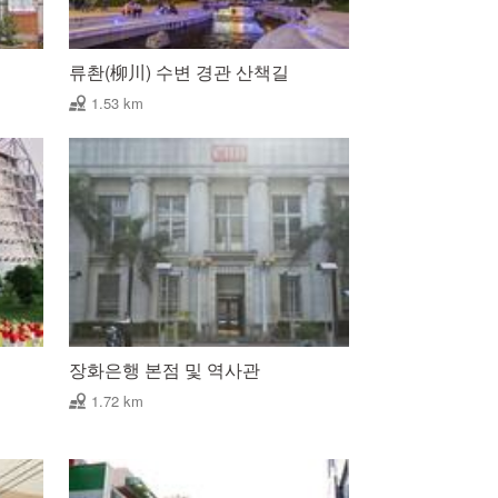
류촨(柳川) 수변 경관 산책길
1.53 km
장화은행 본점 및 역사관
1.72 km