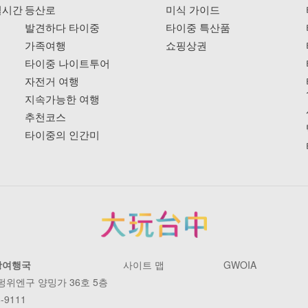
실시간
등산로
미식 가이드
발견하다 타이중
타이중 특산품
가족여행
쇼핑상권
타이중 나이트투어
자전거 여행
지속가능한 여행
추천코스
타이중의 인간미
광여행국
사이트 맵
GWOIA
 펑위엔구 양밍가 36호 5층
-9111