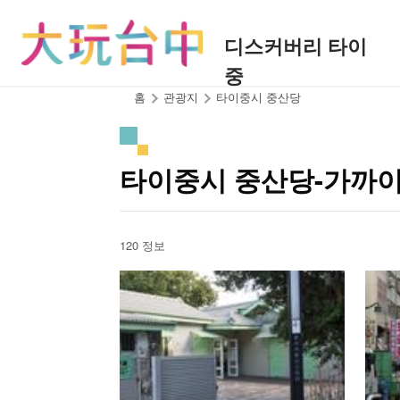
앵
커
디스커버리 타이
로
중
이
동
:::
홈
관광지
타이중시 중산당
타이중시 중산당-가까
120 정보