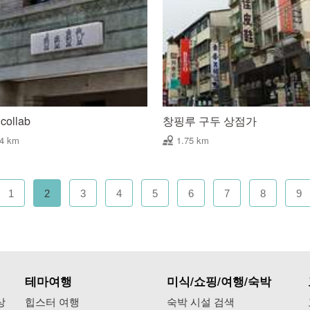
collab
창핑루 구두 상점가
74 km
1.75 km
1
2
3
4
5
6
7
8
9
테마여행
미식/쇼핑/여행/숙박
상
힙스터 여행
숙박 시설 검색