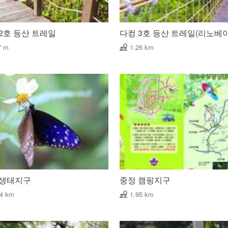
2호 등산 트레일
다컹 3호 등산 트레일(리노베
7 m
1.26 km
 생태지구
중정 캠핑지구
94 km
1.95 km