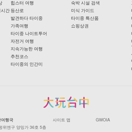
상
힙스터 여행
숙박 시설 검색
실시간
등산로
미식 가이드
발견하다 타이중
타이중 특산품
가족여행
쇼핑상권
타이중 나이트투어
자전거 여행
지속가능한 여행
추천코스
타이중의 인간미
광여행국
사이트 맵
GWOIA
 펑위엔구 양밍가 36호 5층