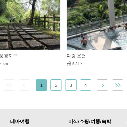
 풍경지구
다컹 온천
24 km
5.24 km
1
2
3
4
테마여행
미식/쇼핑/여행/숙박