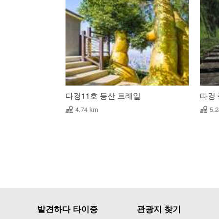
다컹11호 등산 트레일
따컹
4.74 km
5.
발견하다 타이중
관광지 찾기