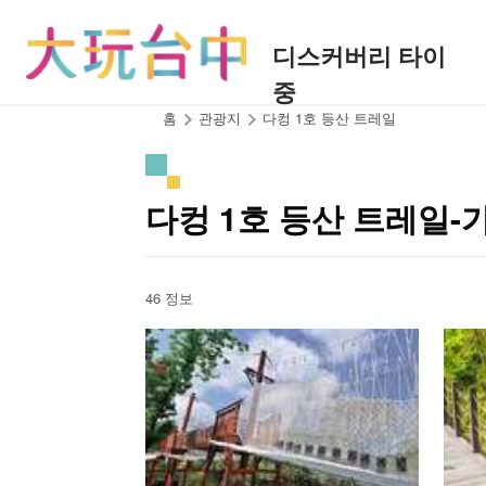
앵
커
디스커버리 타이
로
중
이
동
:::
홈
관광지
다컹 1호 등산 트레일
다컹 1호 등산 트레일
46 정보