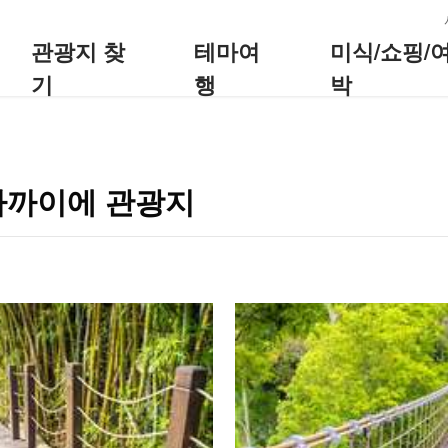
:::
관광지 찾
테마여
미식/쇼핑/
기
행
박
-가까이에 관광지