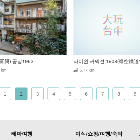
富興) 공장1962
타이완 커넥션 1908(綠空鐵道1
7 km
5.77 km
1
2
3
4
5
6
7
8
9
테마여행
미식/쇼핑/여행/숙박