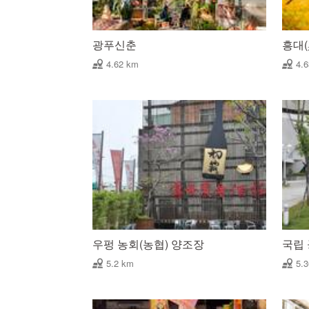
광푸신춘
흥대(
4.62 km
4.
우펑 농회(농협) 양조장
국립
5.2 km
5.