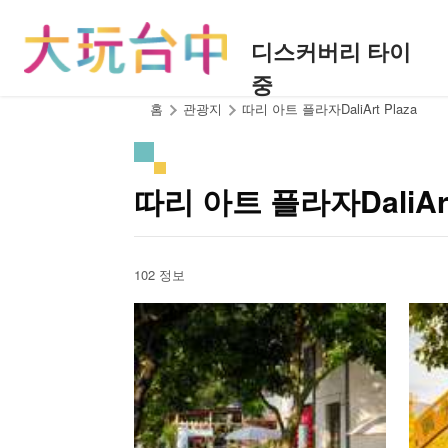
앵
커
디스커버리 타이
로
중
이
동
:::
홈
관광지
따리 아트 플라자DaliArt Plaza
따리 아트 플라자DaliAr
102 정보