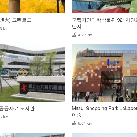
興大) 그린로드
국립자연과학박물관 921지진
단지
63 km
4.72 km
 공공자료 도서관
Mitsui Shopping Park LaLapo
이중
36 km
5.54 km