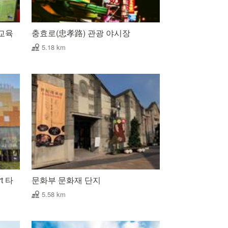
교육
충효로(忠孝路) 관광 야시장
5.18 km
rt 타
문화부 문화재 단지
5.58 km