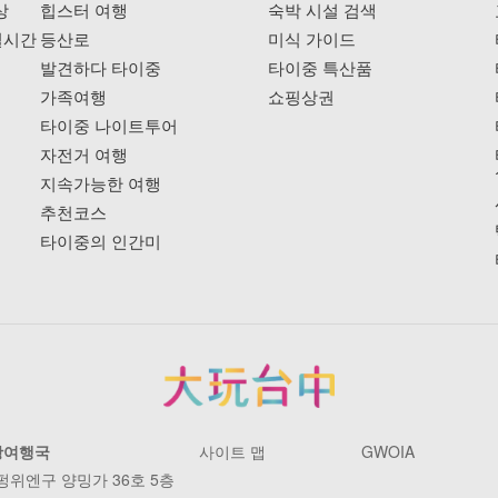
상
힙스터 여행
숙박 시설 검색
실시간
등산로
미식 가이드
발견하다 타이중
타이중 특산품
가족여행
쇼핑상권
타이중 나이트투어
자전거 여행
지속가능한 여행
추천코스
타이중의 인간미
광여행국
사이트 맵
GWOIA
 펑위엔구 양밍가 36호 5층