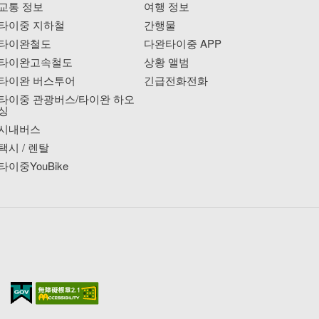
교통 정보
여행 정보
타이중 지하철
간행물
타이완철도
다완타이중 APP
타이완고속철도
상황 앨범
타이완 버스투어
긴급전화전화
타이중 관광버스/타이완 하오
싱
시내버스
택시 / 렌탈
타이중YouBike