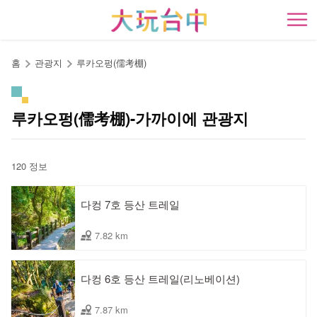
앵
커
開
로
이
홈
관광지
루카오펑(儒考棚)
동
루카오펑(儒考棚)-가까이에 관광지
120 정보
다컹 7호 등산 트레일
7.82 km
다컹 6호 등산 트레일(리노베이션)
7.87 km