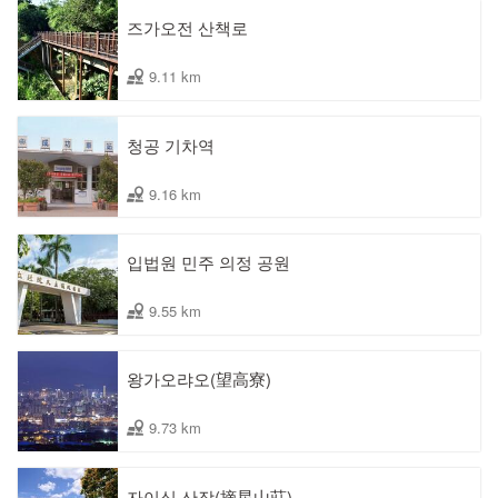
즈가오전 산책로
9.11 km
청공 기차역
9.16 km
입법원 민주 의정 공원
9.55 km
왕가오랴오(望高寮)
9.73 km
자이싱 산장(摘星山莊)