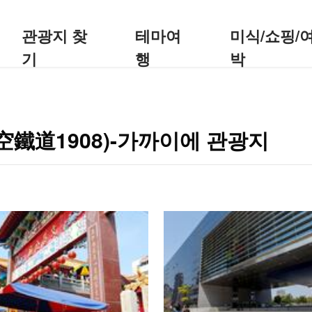
관광지 찾
테마여
미식/쇼핑/
기
행
박
綠空鐵道1908)-가까이에 관광지