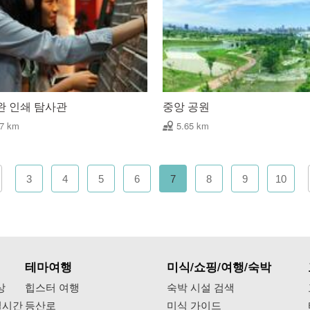
완 인쇄 탐사관
중앙 공원
57 km
5.65 km
3
4
5
6
7
8
9
10
테마여행
미식/쇼핑/여행/숙박
상
힙스터 여행
숙박 시설 검색
실시간
등산로
미식 가이드