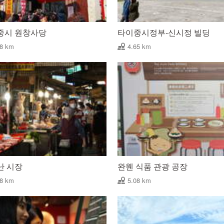
중시 원창사당
타이중시정부-신시정 빌딩
48 km
4.65 km
난 시장
완웬 식품 관광 공장
88 km
5.08 km