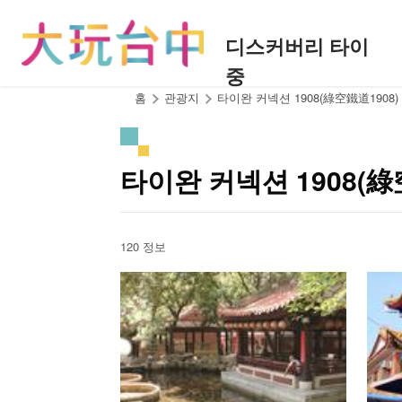
앵
커
디스커버리 타이
로
중
이
동
:::
홈
관광지
타이완 커넥션 1908(綠空鐵道1908)
타이완 커넥션 1908(
120 정보