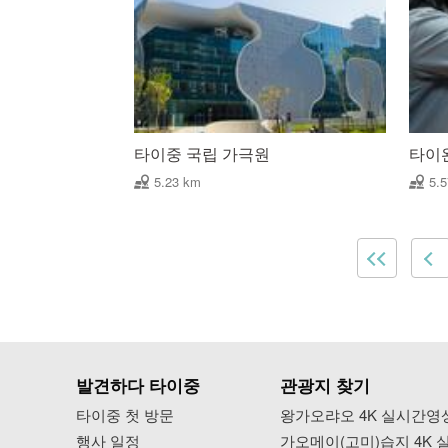
타이중 국립 가극원
타이
5.23 km
5.
발견하다 타이중
관광지 찾기
타이중 첫 방문
왕가오랴오 4K 실시간영
행사 일정
가오메이(고미)습지 4K 