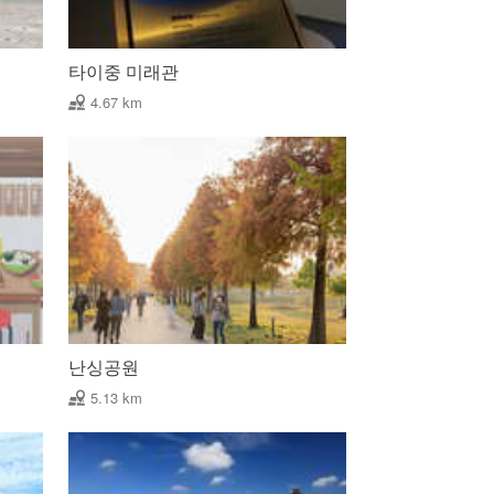
타이중 미래관
4.67 km
난싱공원
5.13 km