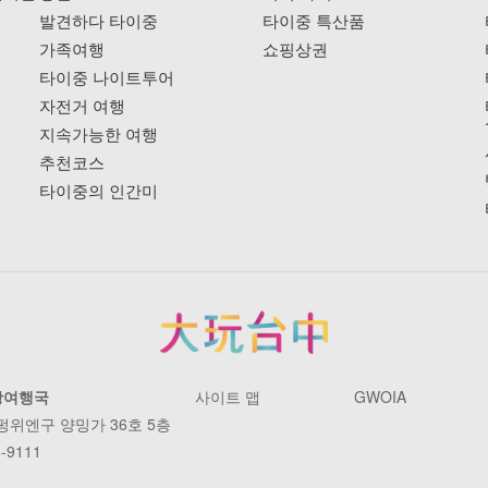
발견하다 타이중
타이중 특산품
가족여행
쇼핑상권
타이중 나이트투어
자전거 여행
지속가능한 여행
추천코스
타이중의 인간미
광여행국
사이트 맵
GWOIA
 펑위엔구 양밍가 36호 5층
-9111