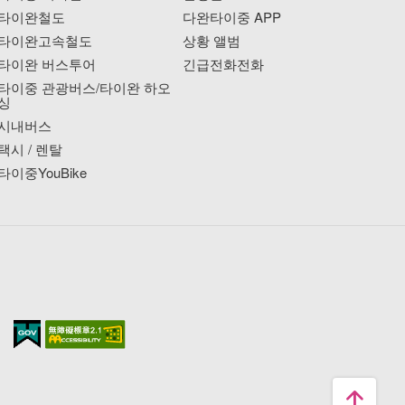
타이완철도
다완타이중 APP
타이완고속철도
상황 앨범
타이완 버스투어
긴급전화전화
타이중 관광버스/타이완 하오
싱
시내버스
택시 / 렌탈
타이중YouBike