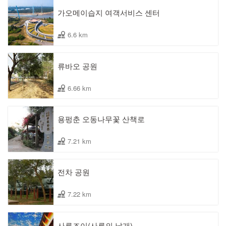
가오메이습지 여객서비스 센터
6.6 km
류바오 공원
6.66 km
용펑춘 오동나무꽃 산책로
7.21 km
전차 공원
7.22 km
사루즈이(사루의 날개)