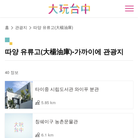
앵
커
開
로
이
홈
관광지
따양 유류고(大楊油庫)
동
따양 유류고(大楊油庫)-가까이에 관광지
40 정보
타이중 시립도서관 와이푸 분관
5.85 km
칭쉐이구 농촌문물관
6.1 km