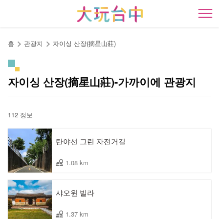
앵
커
開
로
이
홈
관광지
자이싱 산장(摘星山莊)
동
자이싱 산장(摘星山莊)-가까이에 관광지
112 정보
탄야선 그린 자전거길
1.08 km
샤오윈 빌라
1.37 km