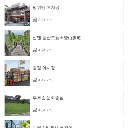
펑위엔 츠지궁
3.81 km
신톈 등산로新田登山步道
4.24 km
종점 야시장
4.47 km
후루뚠 문화중심
4.64 km
다컹 8호 등산 트레일