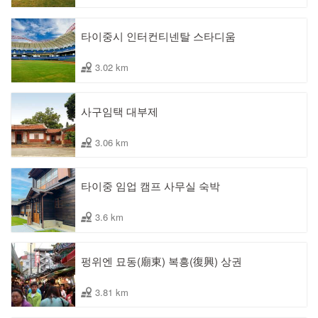
타이중시 인터컨티넨탈 스타디움
3.02 km
사구임택 대부제
3.06 km
타이중 임업 캠프 사무실 숙박
3.6 km
펑위엔 묘동(廟東) 복흥(復興) 상권
3.81 km