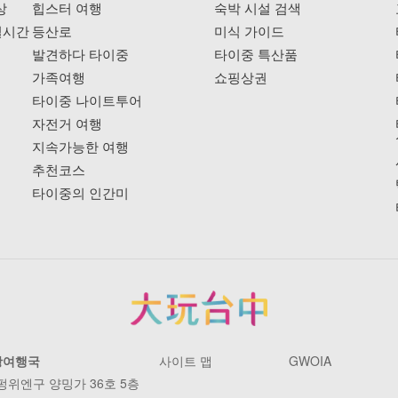
상
힙스터 여행
숙박 시설 검색
실시간
등산로
미식 가이드
발견하다 타이중
타이중 특산품
가족여행
쇼핑상권
타이중 나이트투어
자전거 여행
지속가능한 여행
추천코스
타이중의 인간미
광여행국
사이트 맵
GWOIA
 펑위엔구 양밍가 36호 5층