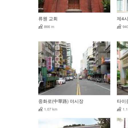
류웬 교회
제4
866 m
94
중화로(中華路) 야시장
타이
1.07 km
1.