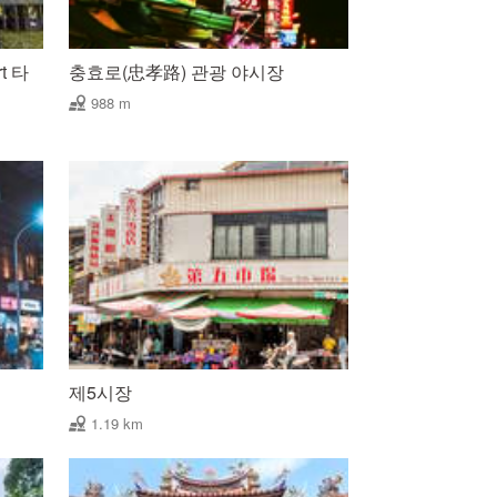
rt 타
충효로(忠孝路) 관광 야시장
988 m
제5시장
1.19 km