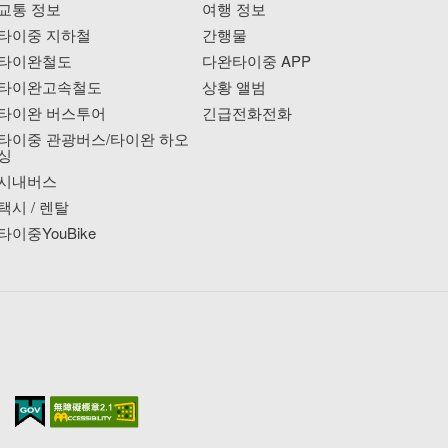
교통 정보
여행 정보
타이중 지하철
간행물
타이완철도
다완타이중 APP
타이완고속철도
상황 앨범
타이완 버스투어
긴급전화전화
타이중 관광버스/타이완 하오
싱
시내버스
택시 / 렌탈
타이중YouBike