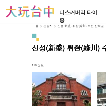
앵
커
디스커버리 타이
로
중
이
동
:::
홈
관광지
신성(新盛) 뤼촨(綠川) 수변 산책길
신성(新盛) 뤼촨(綠川)
119 정보