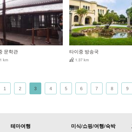
중 문학관
타이중 방송국
21 km
1.37 km
1
2
3
4
5
6
7
8
9
테마여행
미식/쇼핑/여행/숙박