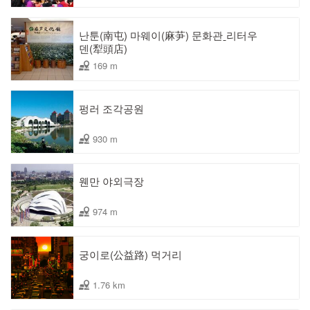
난툰(南屯) 마웨이(麻芛) 문화관ˍ리터우
덴(犁頭店)
169 m
펑러 조각공원
930 m
웬만 야외극장
974 m
궁이로(公益路) 먹거리
1.76 km