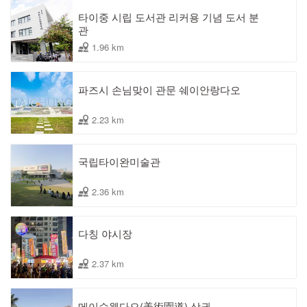
타이중 시립 도서관 리커용 기념 도서 분
관
1.96 km
파즈시 손님맞이 관문 쉐이안랑다오
2.23 km
국립타이완미술관
2.36 km
다칭 야시장
2.37 km
메이수웬다오(美術園道) 상권