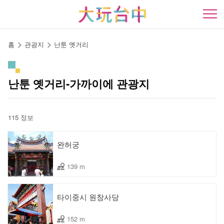
앵
커
開
로
이
홈
관광지
난툰 옛거리
동
난툰 옛거리-가까이에 관광지
115 정보
완허궁
139 m
타이중시 원창사당
152 m