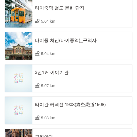
타이중역 철도 문화 단지
5.04 km
타이중 처잔(타이중역)_구역사
5.04 km
3덴1커 이야기관
5.07 km
타이완 커넥션 1908(綠空鐵道1908)
5.08 km
궁원안과