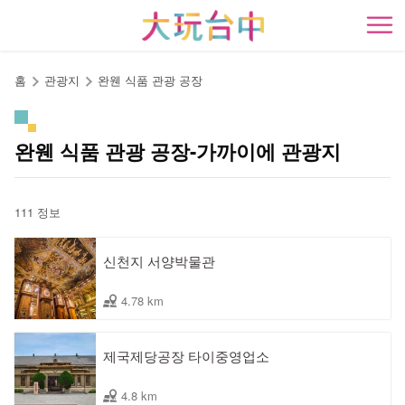
앵
커
開
로
이
홈
관광지
완웬 식품 관광 공장
동
완웬 식품 관광 공장-가까이에 관광지
111 정보
신천지 서양박물관
4.78 km
제국제당공장 타이중영업소
4.8 km