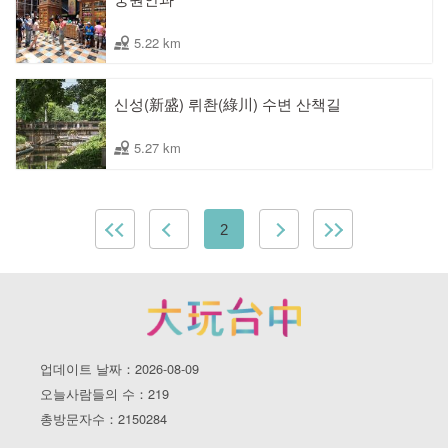
5.22 km
신성(新盛) 뤼촨(綠川) 수변 산책길
5.27 km
2
업데이트 날짜：2026-08-09
오늘사람들의 수：219
총방문자수：2150284