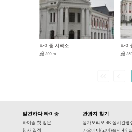
타이중 시역소
타이중
300 m
35
발견하다 타이중
관광지 찾기
타이중 첫 방문
왕가오랴오 4K 실시간영
행사 일정
가오메이(고미)습지 4K 