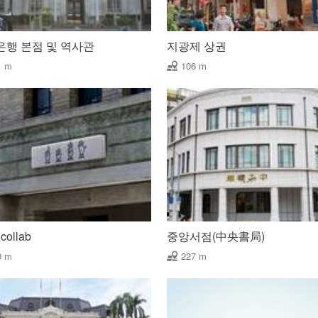
은행 본점 및 역사관
지광제 상권
1 m
106 m
collab
중앙서점(中央書局)
0 m
227 m