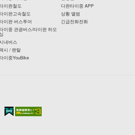
타이완철도
다완타이중 APP
타이완고속철도
상황 앨범
타이완 버스투어
긴급전화전화
타이중 관광버스/타이완 하오
싱
시내버스
택시 / 렌탈
타이중YouBike