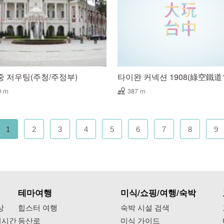
 저우팅(주청/주정부)
타이완 커넥션 1908(綠空鐵道1
9 m
387 m
1
2
3
4
5
6
7
8
9
테마여행
미식/쇼핑/여행/숙박
상
힙스터 여행
숙박 시설 검색
실시간
등산로
미식 가이드