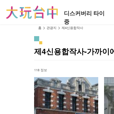
앵
커
디스커버리 타이
로
중
이
동
:::
홈
관광지
제4신용합작사
제4신용합작사-가까이
118 정보