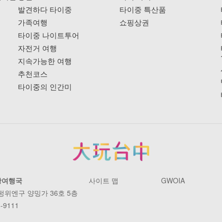
발견하다 타이중
타이중 특산품
가족여행
쇼핑상권
타이중 나이트투어
자전거 여행
지속가능한 여행
추천코스
타이중의 인간미
광여행국
사이트 맵
GWOIA
 펑위엔구 양밍가 36호 5층
-9111