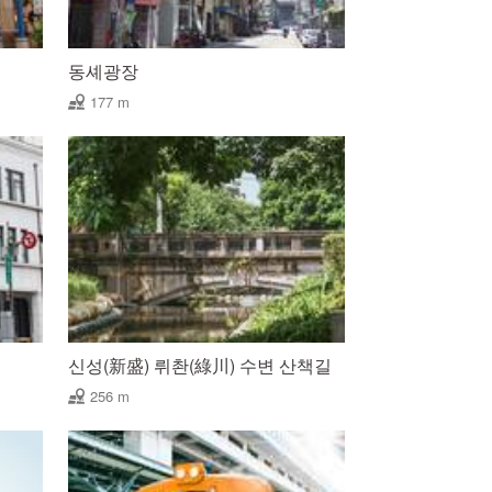
동셰광장
177 m
신성(新盛) 뤼촨(綠川) 수변 산책길
256 m