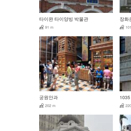
타이완 타이양빙 박물관
장화
91 m
10
궁원안과
1035 
202 m
22