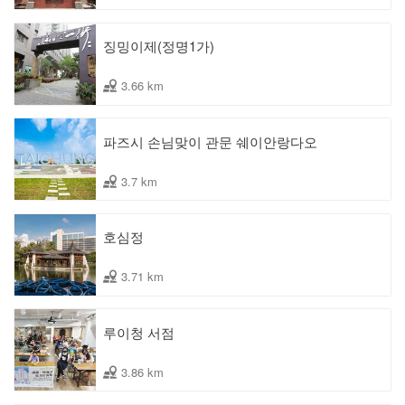
징밍이제(정명1가)
3.66 km
파즈시 손님맞이 관문 쉐이안랑다오
3.7 km
호심정
3.71 km
루이청 서점
3.86 km