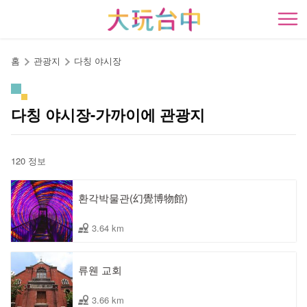
앵
커
開
로
이
홈
관광지
다칭 야시장
동
다칭 야시장-가까이에 관광지
120 정보
환각박물관(幻覺博物館)
3.64 km
류웬 교회
3.66 km