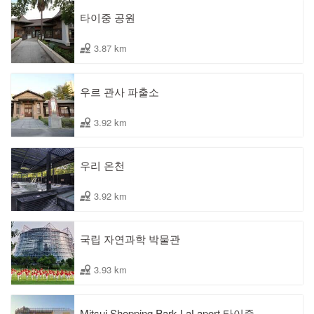
타이중 공원
3.87 km
우르 관사 파출소
3.92 km
우리 온천
3.92 km
국립 자연과학 박물관
3.93 km
Mitsui Shopping Park LaLaport 타이중