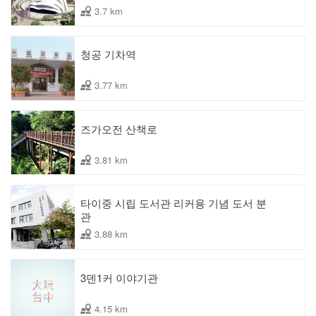
3.7 km
청공 기차역
3.77 km
즈가오전 산책로
3.81 km
타이중 시립 도서관 리커용 기념 도서 분
관
3.88 km
3덴1커 이야기관
4.15 km