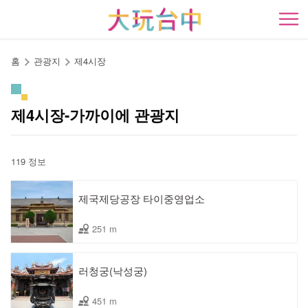
앵
커
開
로
이
홈
관광지
제4시장
동
제4시장-가까이에 관광지
119 정보
제국제당공장 타이중영업소
251 m
러청궁(낙성궁)
451 m