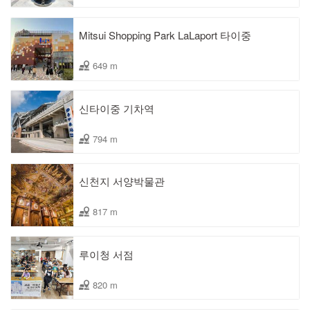
Mitsui Shopping Park LaLaport 타이중
649 m
신타이중 기차역
794 m
신천지 서양박물관
817 m
루이청 서점
820 m