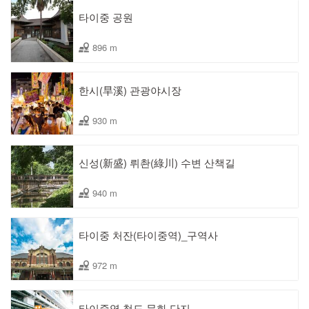
타이중 공원
896 m
한시(旱溪) 관광야시장
930 m
신성(新盛) 뤼촨(綠川) 수변 산책길
940 m
타이중 처잔(타이중역)_구역사
972 m
타이중역 철도 문화 단지