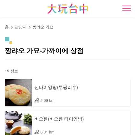
앵
커
開
로
이
홈
관광지
짱랴오 가묘
동
짱랴오 가묘-가까이에 상점
15 정보
신타이양탕(투펑리수)
5.99 km
바오췐(바오췐 타이양빙)
6.01 km