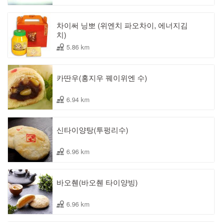
차이써 닝뽀 (위엔치 파오차이, 에너지김
치)
5.86 km
카딴우(홍지우 꿰이위엔 수)
6.94 km
신타이양탕(투펑리수)
6.96 km
바오췐(바오췐 타이양빙)
6.96 km