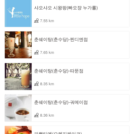
샤오샤오 시왕팡(빠오쟝 누가롤)
7.55 km
춘쉐이탕(춘수당)-찐디엔점
7.65 km
춘쉐이탕(춘수당)-따뚠점
8.35 km
춘쉐이탕(춘수당)-궈메이점
8.36 km
파뿌티엔(오렌지케이크)