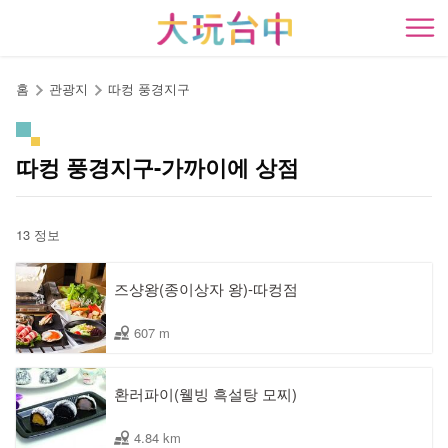
앵
커
開
로
이
홈
관광지
따컹 풍경지구
동
따컹 풍경지구-가까이에 상점
13 정보
즈샹왕(종이상자 왕)-따컹점
607 m
환러파이(웰빙 흑설탕 모찌)
4.84 km