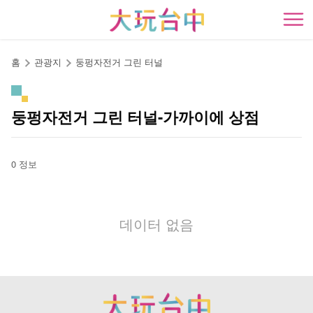
앵
커
開
로
이
홈
관광지
둥펑자전거 그린 터널
동
둥펑자전거 그린 터널-가까이에 상점
0 정보
데이터 없음