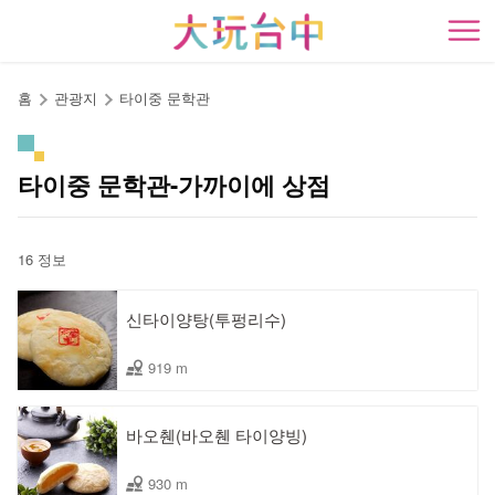
앵
커
開
로
이
홈
관광지
타이중 문학관
동
타이중 문학관-가까이에 상점
16 정보
신타이양탕(투펑리수)
919 m
바오췐(바오췐 타이양빙)
930 m