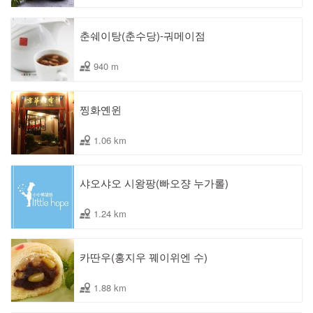
춘쉐이탕(춘수당)-궈메이점
940 m
찡화옌윈
1.06 km
샤오샤오 시왕팡(빠오쟝 누가롤)
1.24 km
카딴우(홍지우 꿰이위엔 수)
1.88 km