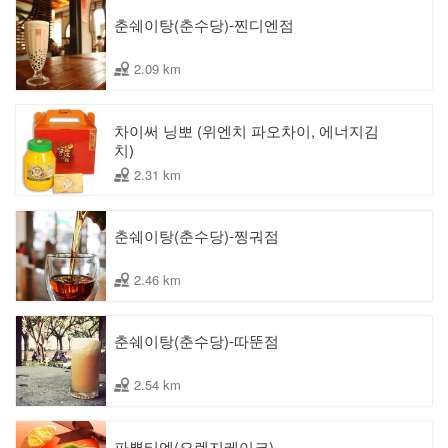
춘쉐이탕(춘수당)-찐디엔점
2.09 km
차이써 닝뽀 (위엔치 파오차이, 에너지김
치)
2.31 km
춘쉐이탕(춘수당)-찡궈점
2.46 km
춘쉐이탕(춘수당)-따뚠점
2.54 km
파뿌티엔(오렌지케이크)