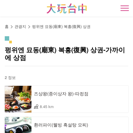
앵
커
開
로
이
홈
관광지
펑위엔 묘동(廟東) 복흥(復興) 상권
동
펑위엔 묘동(廟東) 복흥(復興) 상권-가까이
에 상점
2 정보
즈샹왕(종이상자 왕)-따컹점
8.45 km
환러파이(웰빙 흑설탕 모찌)