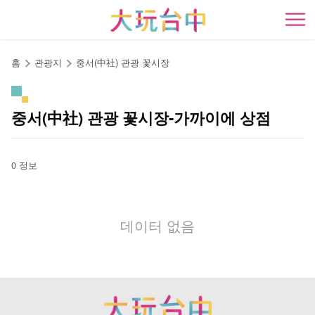
앵
커
開
로
이
홈
관광지
중서(中社) 관광 꽃시장
동
중서(中社) 관광 꽃시장-가까이에 상점
0 정보
데이터 없음