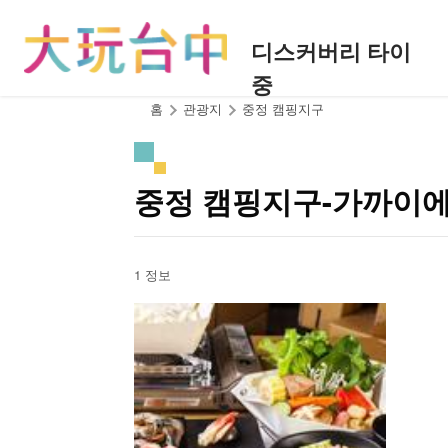
앵
커
디스커버리 타이
로
중
이
동
:::
홈
관광지
중정 캠핑지구
중정 캠핑지구-가까이에
1 정보