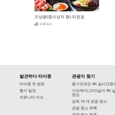
즈샹왕(종이상자 왕)-따컹점
4.65 km
발견하다 타이중
관광지 찾기
타이중 첫 방문
왕가오랴오 4K 실시간영
행사 일정
가오메이(고미)습지 4K 
영상
커뮤니티 이슈
상위 10 개 관광 명소
관광 명소 목록
관광 명소 분류