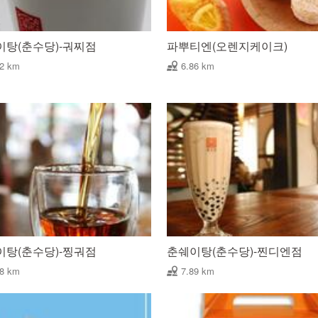
이탕(춘수당)-궈찌점
파뿌티엔(오렌지케이크)
02 km
6.86 km
이탕(춘수당)-찡궈점
춘쉐이탕(춘수당)-찐디엔점
68 km
7.89 km