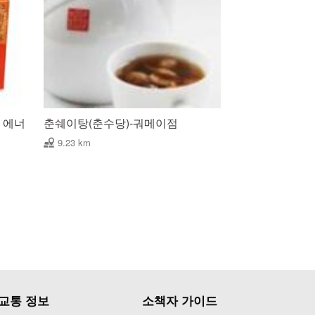
 에너
춘쉐이탕(춘수당)-궈메이점
9.23 km
교통 정보
소책자 가이드