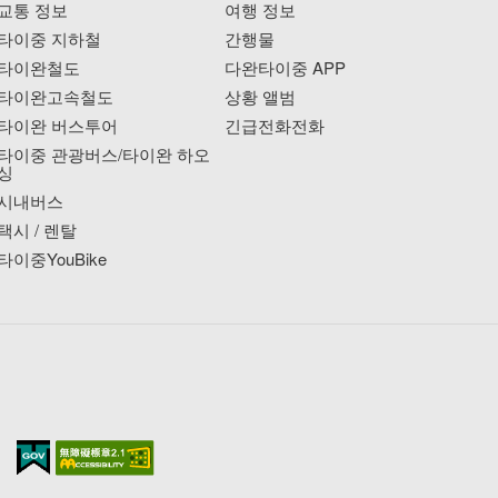
교통 정보
여행 정보
타이중 지하철
간행물
타이완철도
다완타이중 APP
타이완고속철도
상황 앨범
타이완 버스투어
긴급전화전화
타이중 관광버스/타이완 하오
싱
시내버스
택시 / 렌탈
타이중YouBike