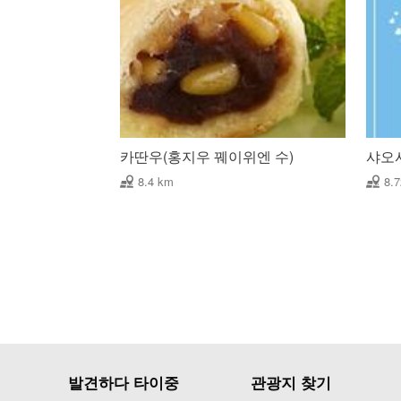
카딴우(홍지우 꿰이위엔 수)
샤오
8.4 km
8.
발견하다 타이중
관광지 찾기