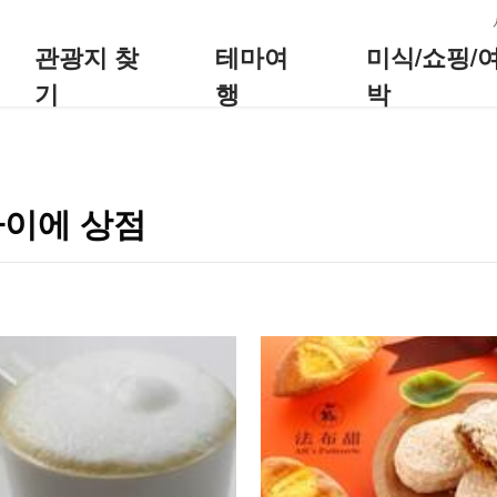
:::
관광지 찾
테마여
미식/쇼핑/
기
행
박
까이에 상점