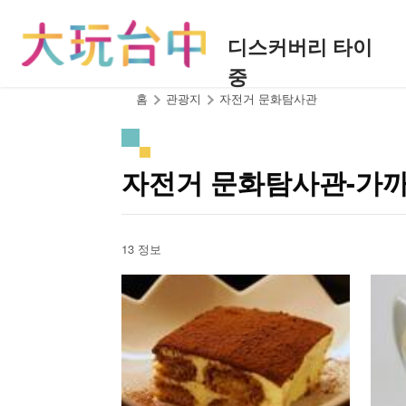
앵
커
디스커버리 타이
로
중
이
동
:::
홈
관광지
자전거 문화탐사관
자전거 문화탐사관-가
13 정보