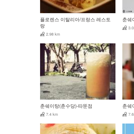
플로렌스 이탈리아/프랑스 레스토
춘쉐
랑
3.
2.98 km
춘쉐이탕(춘수당)-따뚠점
춘쉐
7.4 km
7.