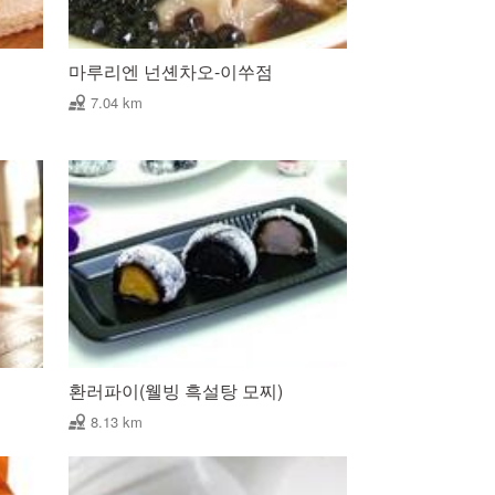
마루리엔 넌셴차오-이쑤점
7.04 km
환러파이(웰빙 흑설탕 모찌)
8.13 km