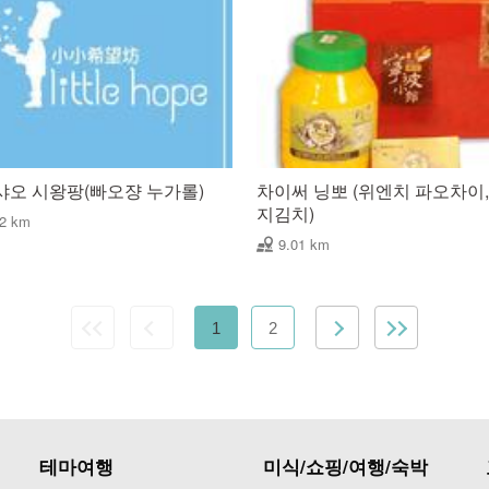
샤오 시왕팡(빠오쟝 누가롤)
차이써 닝뽀 (위엔치 파오차이,
지김치)
72 km
9.01 km
1
2
테마여행
미식/쇼핑/여행/숙박