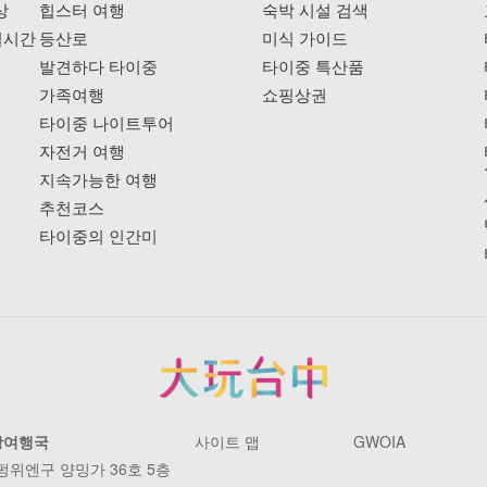
상
힙스터 여행
숙박 시설 검색
실시간
등산로
미식 가이드
발견하다 타이중
타이중 특산품
가족여행
쇼핑상권
타이중 나이트투어
자전거 여행
지속가능한 여행
추천코스
타이중의 인간미
광여행국
사이트 맵
GWOIA
 펑위엔구 양밍가 36호 5층