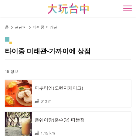
앵
커
開
로
이
홈
관광지
타이중 미래관
동
타이중 미래관-가까이에 상점
15 정보
파뿌티엔(오렌지케이크)
613 m
춘쉐이탕(춘수당)-따뚠점
1.12 km