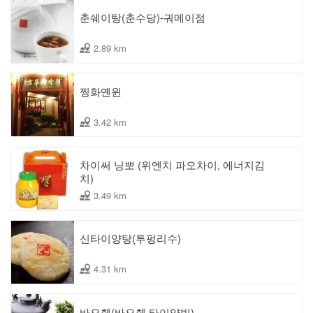
춘쉐이탕(춘수당)-궈메이점
2.89 km
찡화옌윈
3.42 km
차이써 닝뽀 (위엔치 파오차이, 에너지김
치)
3.49 km
신타이양탕(투펑리수)
4.31 km
바오췐(바오췐 타이양빙)