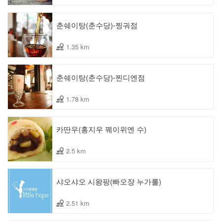
춘쉐이탕(춘수당)-찡궈점
1.35 km
춘쉐이탕(춘수당)-찐디엔점
1.78 km
카딴우(홍지우 꿰이위엔 수)
2.5 km
샤오샤오 시왕팡(빠오쟝 누가롤)
2.51 km