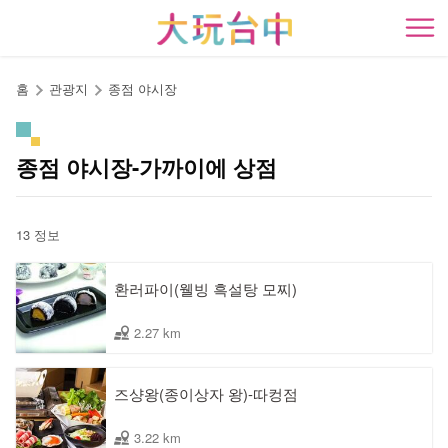
앵
커
開
로
이
홈
관광지
종점 야시장
동
종점 야시장-가까이에 상점
13 정보
환러파이(웰빙 흑설탕 모찌)
2.27 km
즈샹왕(종이상자 왕)-따컹점
3.22 km