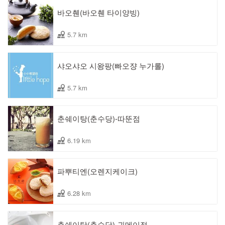
바오췐(바오췐 타이양빙)
5.7 km
샤오샤오 시왕팡(빠오쟝 누가롤)
5.7 km
춘쉐이탕(춘수당)-따뚠점
6.19 km
파뿌티엔(오렌지케이크)
6.28 km
춘쉐이탕(춘수당)-궈메이점