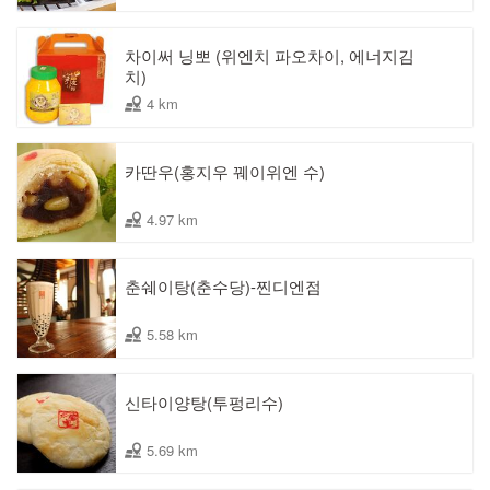
차이써 닝뽀 (위엔치 파오차이, 에너지김
치)
4 km
카딴우(홍지우 꿰이위엔 수)
4.97 km
춘쉐이탕(춘수당)-찐디엔점
5.58 km
신타이양탕(투펑리수)
5.69 km