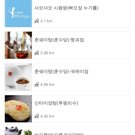
샤오샤오 시왕팡(빠오쟝 누가롤)
3.1 km
춘쉐이탕(춘수당)-찡궈점
3.36 km
춘쉐이탕(춘수당)-궈메이점
4.06 km
신타이양탕(투펑리수)
4.42 km
바오췐(바오췐 타이양빙)