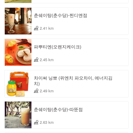
춘쉐이탕(춘수당)-찐디엔점
2.41 km
파뿌티엔(오렌지케이크)
2.45 km
차이써 닝뽀 (위엔치 파오차이, 에너지김
치)
2.49 km
춘쉐이탕(춘수당)-따뚠점
2.63 km