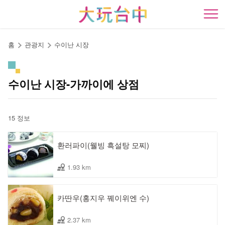
앵
커
開
로
이
홈
관광지
수이난 시장
동
수이난 시장-가까이에 상점
15 정보
환러파이(웰빙 흑설탕 모찌)
1.93 km
카딴우(홍지우 꿰이위엔 수)
2.37 km