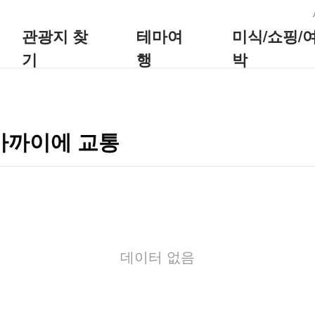
:::
관광지 찾
테마여
미식/쇼핑/
기
행
박
가까이에 교통
데이터 없음