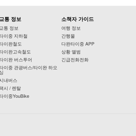
교통 정보
소책자 가이드
교통 정보
여행 정보
타이중 지하철
간행물
타이완철도
다완타이중 APP
타이완고속철도
상황 앨범
타이완 버스투어
긴급전화전화
타이중 관광버스/타이완 하오
싱
시내버스
택시 / 렌탈
타이중YouBike