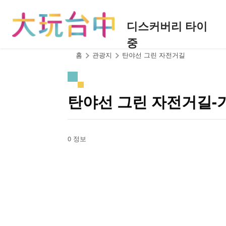
앵
커
디스커버리 타이
로
중
이
동
:::
홈
관광지
탄야선 그린 자전거길
탄야선 그린 자전거길-
0 정보