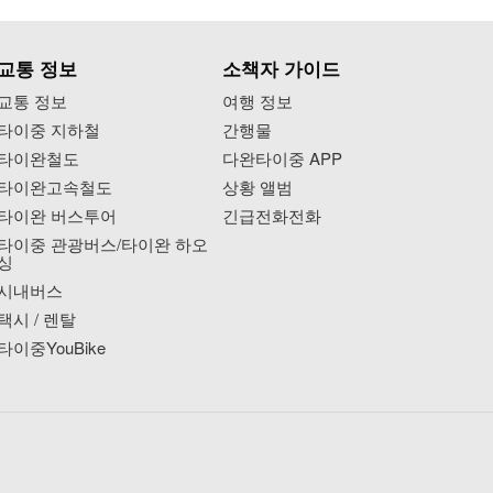
교통 정보
소책자 가이드
교통 정보
여행 정보
타이중 지하철
간행물
타이완철도
다완타이중 APP
타이완고속철도
상황 앨범
타이완 버스투어
긴급전화전화
타이중 관광버스/타이완 하오
싱
시내버스
택시 / 렌탈
타이중YouBike