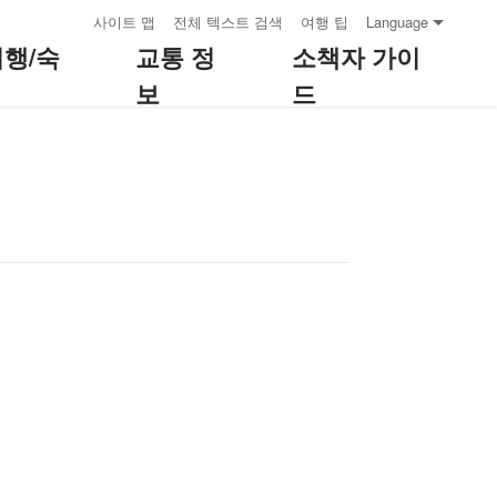
:::
사이트 맵
전체 텍스트 검색
여행 팁
Language
여행/숙
교통 정
소책자 가이
보
드