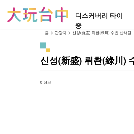
앵
커
디스커버리 타이
로
중
이
동
:::
홈
관광지
신성(新盛) 뤼촨(綠川) 수변 산책길
신성(新盛) 뤼촨(綠川)
0 정보