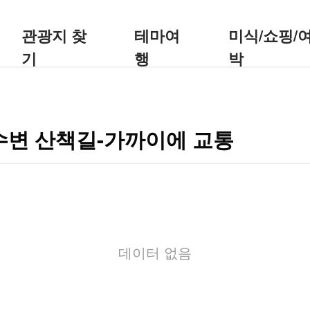
관광지 찾
테마여
미식/쇼핑/
기
행
박
 수변 산책길-가까이에 교통
데이터 없음