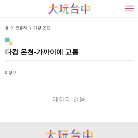
앵
커
開
로
이
홈
관광지
다컹 온천
동
다컹 온천-가까이에 교통
0 정보
데이터 없음