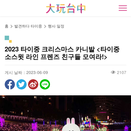
앵
커
開
로
이
홈
발견하다 타이중
행사 일정
동
2023 타이중 크리스마스 카니발 <타이중
소스윗 라인 프렌즈 친구들 모여라!>
게시 날짜：2023-06-09
2107