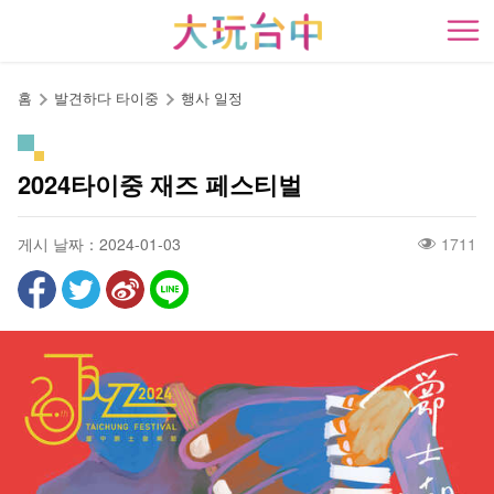
앵
커
開
로
이
홈
발견하다 타이중
행사 일정
동
2024타이중 재즈 페스티벌
게시 날짜：2024-01-03
1711