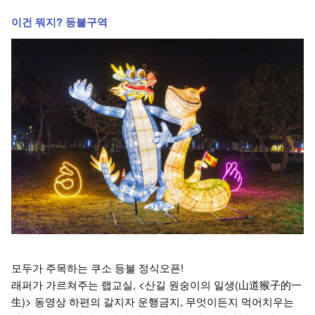
이건 뭐지? 등불구역
모두가 주목하는 쿠소 등불 정식오픈!
래퍼가 가르쳐주는 랩교실, <산길 원숭이의 일생(山道猴子的一
生)> 동영상 하편의 갈지자 운행금지, 무엇이든지 먹어치우는