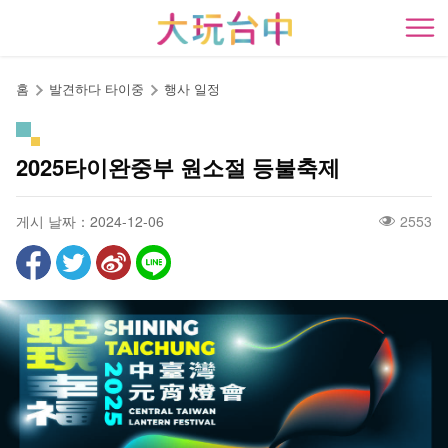
앵
커
開
로
이
홈
발견하다 타이중
행사 일정
동
2025타이완중부 원소절 등불축제
게시 날짜：2024-12-06
2553