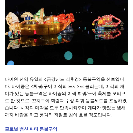
타이완 전역 유일의 <금강산도 식후경> 등불구역을 선보입니
다. 타이중은 <훠궈/구이 미식의 도시>로 불리는데, 미각의 재
미가 있는 등불구역은 타이중의 이색 훠궈/구이 축제를 모티브
로 한 것으로, 꼬치구이 회랑과 수상 훠궈 등불세트를 조성하였
습니다. 시각과 미각을 모두 만족시켜주며 게다가 맛있는 냄새
까지 바람을 타고 풍겨와 저절로 침이 흐를 정도입니다.
글로벌 뱀신 파티 등불구역