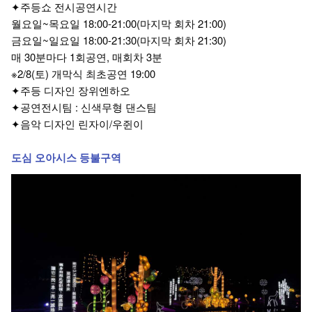
✦주등쇼 전시공연시간
월요일~목요일 18:00-21:00(마지막 회차 21:00)
금요일~일요일 18:00-21:30(마지막 회차 21:30)
매 30분마다 1회공연, 매회차 3분
※2/8(토) 개막식 최초공연 19:00
✦주등 디자인 장위엔하오
✦공연전시팀 : 신색무형 댄스팀
✦음악 디자인 린자이/우쥔이
도심 오아시스 등불구역