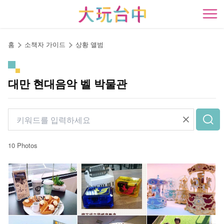
앵
커
開
로
이
홈
소책자 가이드
상황 앨범
동
대만 현대음악 벨 박물관
10 Photos