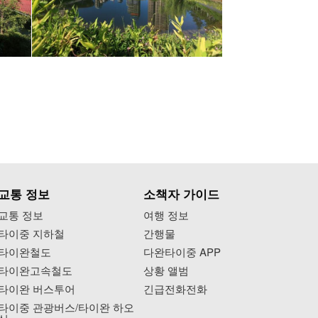
교통 정보
소책자 가이드
교통 정보
여행 정보
타이중 지하철
간행물
타이완철도
다완타이중 APP
타이완고속철도
상황 앨범
타이완 버스투어
긴급전화전화
타이중 관광버스/타이완 하오