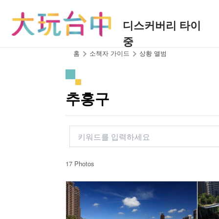
앵
커
디스커버리 타이
로
중
이
동
:::
홈
소책자 가이드
상황 앨범
추홍구
17 Photos