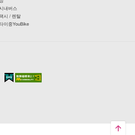
싱
시내버스
택시 / 렌탈
타이중YouBike