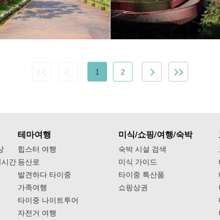
1
2
테마여행
미식/쇼핑/여행/숙박
상
힙스터 여행
숙박 시설 검색
실시간
등산로
미식 가이드
발견하다 타이중
타이중 특산품
가족여행
쇼핑상권
타이중 나이트투어
자전거 여행