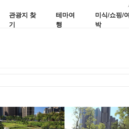
:::
관광지 찾
테마여
미식/쇼핑/
기
행
박