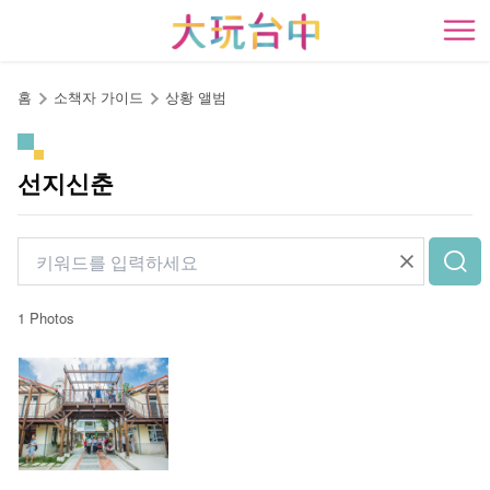
앵
커
開
로
이
홈
소책자 가이드
상황 앨범
동
선지신춘
1 Photos