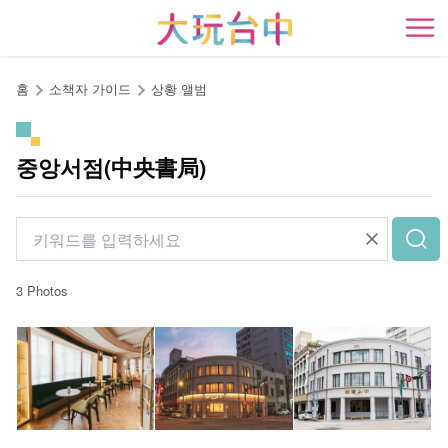
앵
커
開
로
이
홈
소책자 가이드
상황 앨범
동
중앙서점(中央書局)
3 Photos