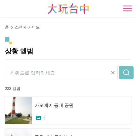
앵
커
開
로
이
홈
소책자 가이드
동
상황 앨범
222 앨범
가오메이 등대 공원
1