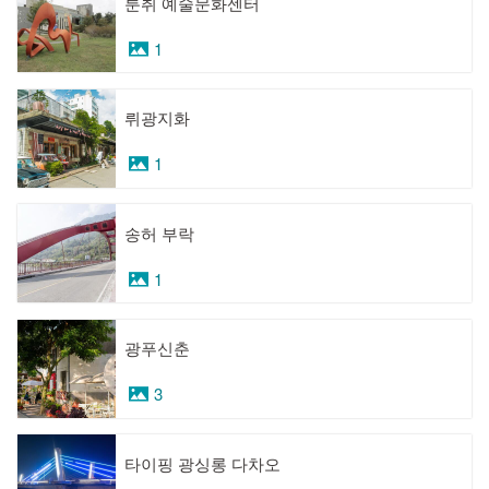
툰취 예술문화센터
1
뤼광지화
1
송허 부락
1
광푸신춘
3
타이핑 광싱롱 다차오