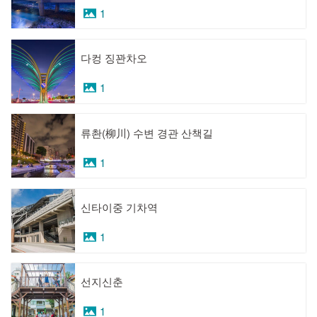
1
다컹 징꽌차오
1
류촨(柳川) 수변 경관 산책길
1
신타이중 기차역
1
선지신춘
1