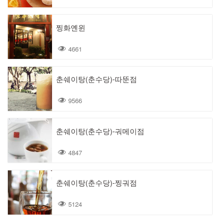
찡화옌윈
4661
춘쉐이탕(춘수당)-따뚠점
9566
춘쉐이탕(춘수당)-궈메이점
4847
춘쉐이탕(춘수당)-찡궈점
5124