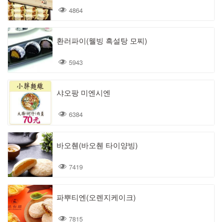
4864
환러파이(웰빙 흑설탕 모찌)
5943
샤오팡 미엔시엔
6384
바오췐(바오췐 타이양빙)
7419
파뿌티엔(오렌지케이크)
7815