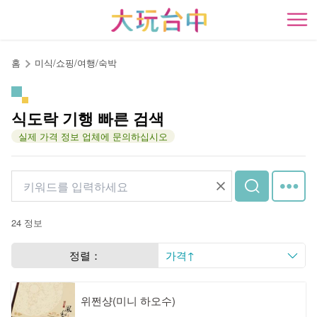
앵
커
開
로
이
홈
미식/쇼핑/여행/숙박
동
식도락 기행 빠른 검색
실제 가격 정보 업체에 문의하십시오
24 정보
정렬：
가격↑
위쩐샹(미니 하오수)