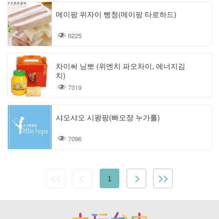
메이팡 위자이 삥청(메이팡 타로하드)
6225
차이써 닝뽀 (위엔치 파오차이, 에너지김
치)
7319
샤오샤오 시왕팡(빠오쟝 누가롤)
7096
1