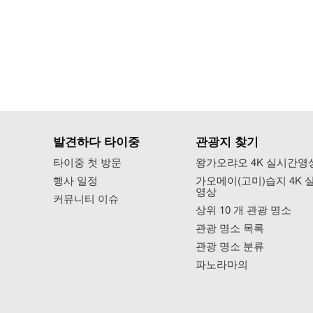
발견하다 타이중
관광지 찾기
타이중 첫 방문
왕가오랴오 4K 실시간영
행사 일정
가오메이(고미)습지 4K 
영상
커뮤니티 이슈
상위 10 개 관광 명소
관광 명소 목록
관광 명소 분류
파노라마의