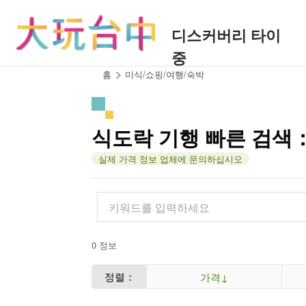
앵
커
디스커버리 타이
로
중
이
동
:::
홈
미식/쇼핑/여행/숙박
식도락 기행 빠른 검색
실제 가격 정보 업체에 문의하십시오
0 정보
정렬：
가격↓