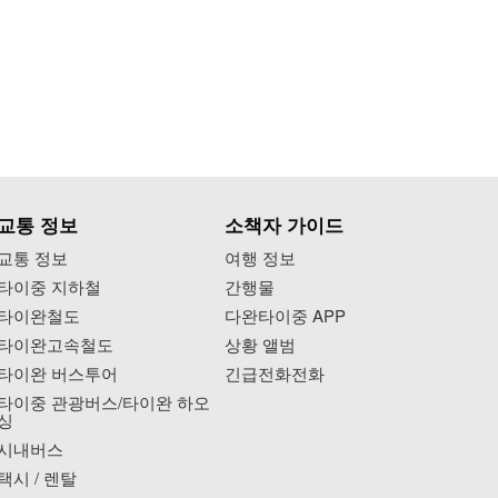
교통 정보
소책자 가이드
교통 정보
여행 정보
타이중 지하철
간행물
타이완철도
다완타이중 APP
타이완고속철도
상황 앨범
타이완 버스투어
긴급전화전화
타이중 관광버스/타이완 하오
싱
시내버스
택시 / 렌탈