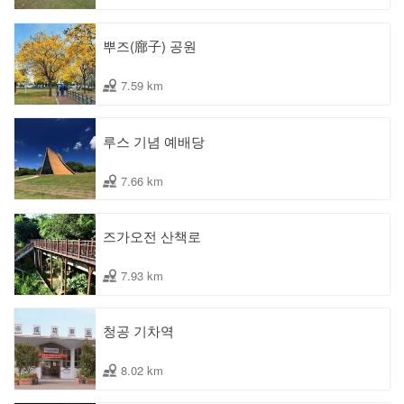
뿌즈(廍子) 공원
7.59 km
루스 기념 예배당
7.66 km
즈가오전 산책로
7.93 km
청공 기차역
8.02 km