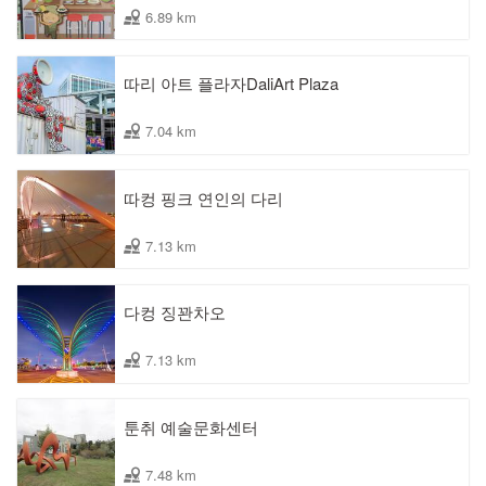
6.89 km
따리 아트 플라자DaliArt Plaza
7.04 km
따컹 핑크 연인의 다리
7.13 km
다컹 징꽌차오
7.13 km
툰취 예술문화센터
7.48 km