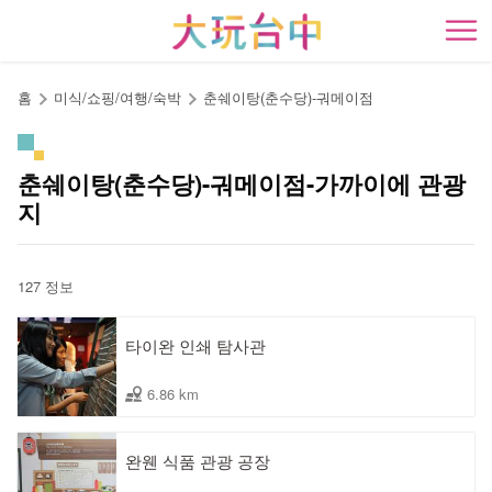
앵
커
開
로
이
홈
미식/쇼핑/여행/숙박
춘쉐이탕(춘수당)-궈메이점
동
춘쉐이탕(춘수당)-궈메이점-가까이에 관광
지
127 정보
타이완 인쇄 탐사관
6.86 km
완웬 식품 관광 공장