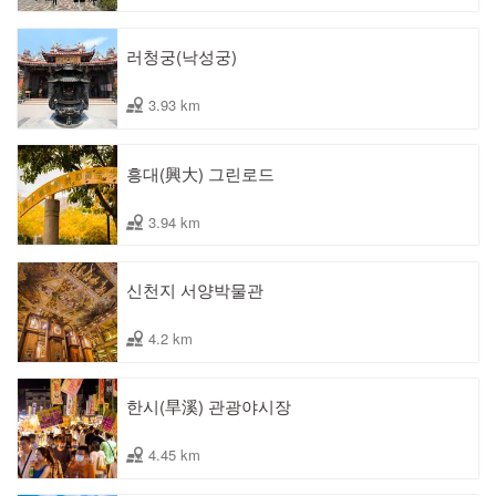
러청궁(낙성궁)
3.93 km
흥대(興大) 그린로드
3.94 km
신천지 서양박물관
4.2 km
한시(旱溪) 관광야시장
4.45 km