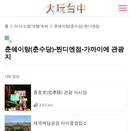
앵
커
開
로
이
홈
미식/쇼핑/여행/숙박
춘쉐이탕(춘수당)-찐디엔점
동
춘쉐이탕(춘수당)-찐디엔점-가까이에 관광
지
129 정보
충효로(忠孝路) 관광 야시장
3.53 km
제국제당공장 타이중영업소