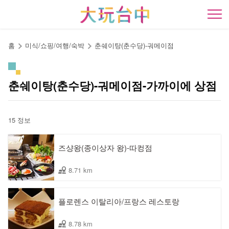
앵
커
開
로
이
홈
미식/쇼핑/여행/숙박
춘쉐이탕(춘수당)-궈메이점
동
춘쉐이탕(춘수당)-궈메이점-가까이에 상점
15 정보
즈샹왕(종이상자 왕)-따컹점
8.71 km
플로렌스 이탈리아/프랑스 레스토랑
8.78 km